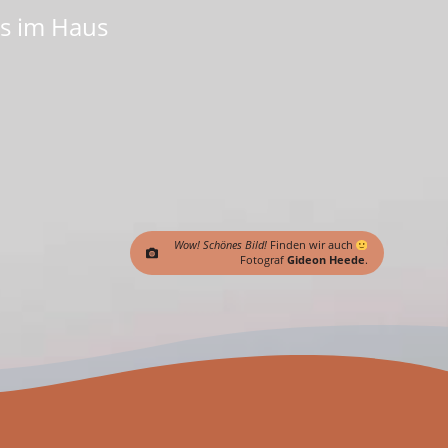
s im Haus
Wow! Schönes Bild!
Finden wir auch
Fotograf
Gideon Heede
.