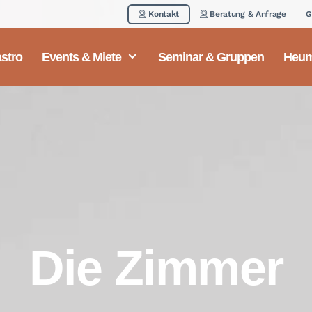
Kontakt
Beratung & Anfrage
G
stro
Events & Miete
Seminar & Gruppen
Heum
Die Zimmer