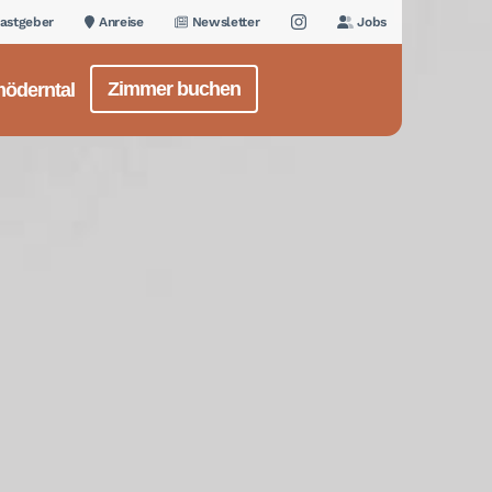
astgeber
Anreise
Newsletter
Jobs
Zimmer buchen
öderntal